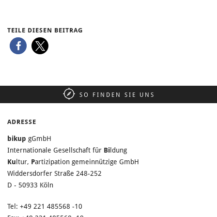
TEILE DIESEN BEITRAG
SO FINDEN SIE UNS
ADRESSE
bikup
gGmbH
Internationale Gesellschaft für
Bi
ldung
Ku
ltur,
P
artizipation gemeinnützige GmbH
Widdersdorfer Straße 248-252
D - 50933 Köln
Tel: +49 221 485568 -10