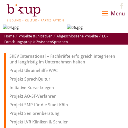
Menü
Toggle
navigatio
Home
⁄
Projekte & Initiativen
⁄
Abgeschlossene Projekte
⁄
EU-
Forschungsprojekt ZwischenSprachen
SKEV International – Fachkräfte erfolgreich integrieren
und langfristig im Unternehmen halten
Projekt Ukrainehilfe WPC
Projekt SprachQultur
Initiative Kurve kriegen
Projekt AO-SF-Verfahren
Projekt SMP für die Stadt Köln
Projekt Seniorenberatung
Projekt LVR Kliniken & Schulen