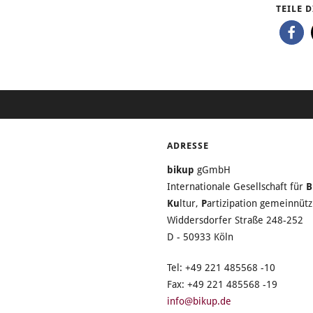
TEILE 
ADRESSE
bikup
gGmbH
Internationale Gesellschaft für
B
Ku
ltur,
P
artizipation gemeinnü
Widdersdorfer Straße 248-252
D - 50933 Köln
Tel: +49 221 485568 -10
Fax: +49 221 485568 -19
info@bikup.de