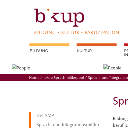
BILDUNG
KULTUR
P
I
Home
⁄
bikup Sprachmittlerpool
⁄
Sprach- und Integration
Spr
Der SMP
Bildung
Sprach- und Integrationsmittler
berufli