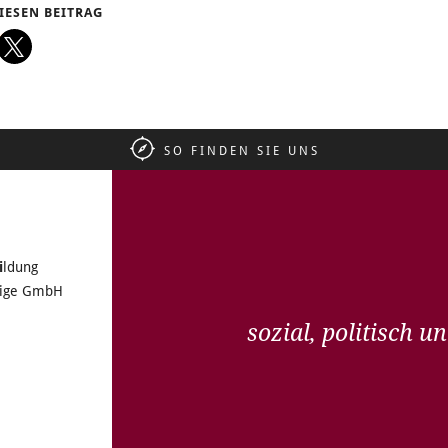
DIESEN BEITRAG
SO FINDEN SIE UNS
i
ldung
tzige GmbH
sozial, politisch 