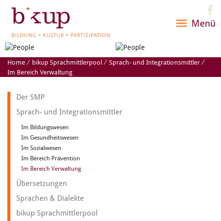
Menü
Toggle
navigatio
Home
⁄
bikup Sprachmittlerpool
⁄
Sprach- und Integrationsmittler
⁄
Im Bereich Verwaltung
Der SMP
Sprach- und Integrationsmittler
Im Bildungswesen
Im Gesundheitswesen
Im Sozialwesen
Im Bereich Prävention
Im Bereich Verwaltung
Übersetzungen
Sprachen & Dialekte
bikup Sprachmittlerpool