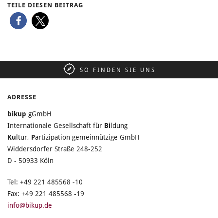
TEILE DIESEN BEITRAG
SO FINDEN SIE UNS
ADRESSE
bikup
gGmbH
Internationale Gesellschaft für
Bi
ldung
Ku
ltur,
P
artizipation gemeinnützige GmbH
Widdersdorfer Straße 248-252
D - 50933 Köln
Tel: +49 221 485568 -10
Fax: +49 221 485568 -19
info@bikup.de