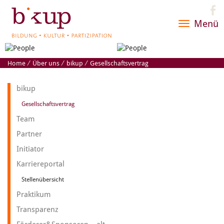
Menü
Toggle
navigatio
Home
⁄
Über uns
⁄
bikup
⁄
Gesellschaftsvertrag
bikup
Gesellschaftsvertrag
Team
Partner
Initiator
Karriereportal
Stellenübersicht
Praktikum
Transparenz