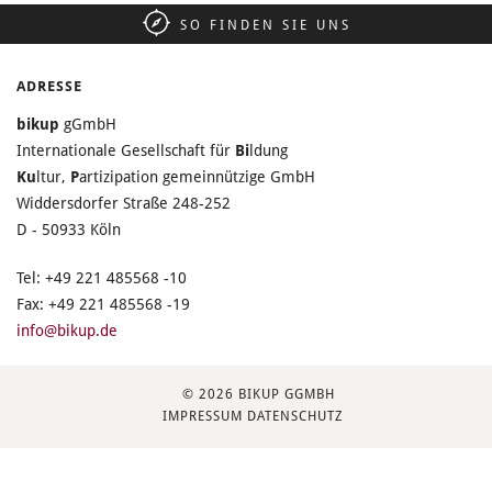
SO FINDEN SIE UNS
ADRESSE
bikup
gGmbH
Internationale Gesellschaft für
Bi
ldung
Ku
ltur,
P
artizipation gemeinnützige GmbH
Widdersdorfer Straße 248-252
D - 50933 Köln
Tel: +49 221 485568 -10
Fax: +49 221 485568 -19
info@bikup.de
© 2026 BIKUP GGMBH
IMPRESSUM
DATENSCHUTZ