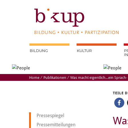
BILDUNG
KULTUR
P
I
Home
⁄
Publikationen
⁄
Was macht eigentlich…ein Sprach- 
TEILE 
Pressespiegel
Was
Pressemitteilungen