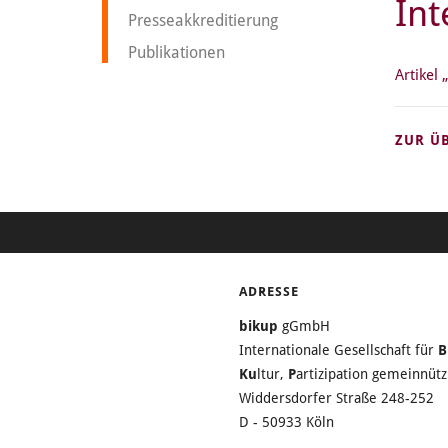
Int
Presseakkreditierung
Publikationen
Artikel
ZUR Ü
ADRESSE
bikup
gGmbH
Internationale Gesellschaft für
B
Ku
ltur,
P
artizipation gemeinnü
Widdersdorfer Straße 248-252
D - 50933 Köln