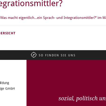
egrationsmittler?
 „Was macht eigentlich…ein Sprach- und Integrationsmittler?“ im 
BERSICHT
SO FINDEN SIE UNS
i
ldung
tzige GmbH
sozial, politisch 