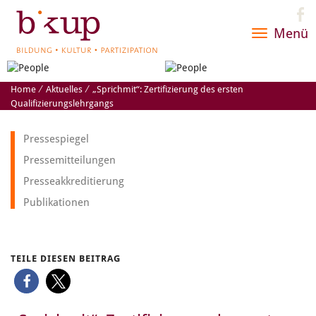
Menü
Toggle
navigatio
Home
⁄
Aktuelles
⁄
„Sprichmit“: Zertifizierung des ersten
Qualifizierungslehrgangs
Pressespiegel
Pressemitteilungen
Presseakkreditierung
Publikationen
TEILE DIESEN BEITRAG