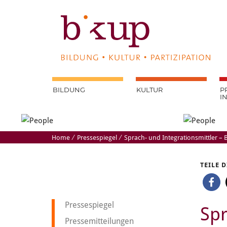
BILDUNG
KULTUR
P
I
Home
⁄
Pressespiegel
⁄
Sprach- und Integrationsmittler –
TEILE 
Pressespiegel
Spr
Pressemitteilungen