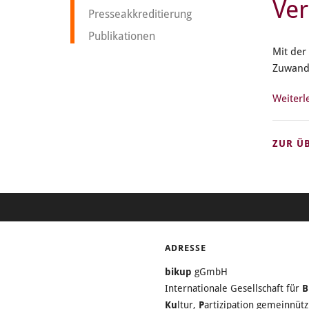
Ver
Presseakkreditierung
Publikationen
Mit der
Zuwande
Weiterl
ZUR Ü
ADRESSE
bikup
gGmbH
Internationale Gesellschaft für
B
Ku
ltur,
P
artizipation gemeinnü