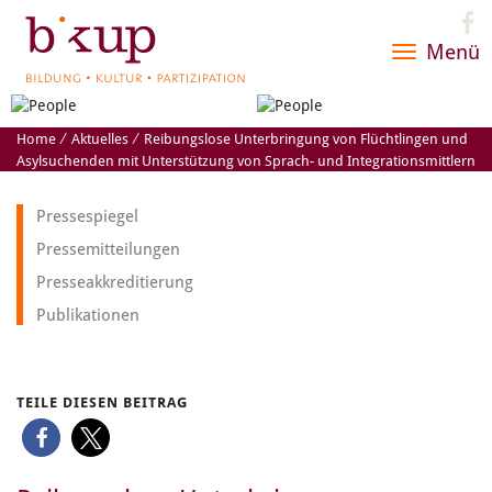
Menü
Toggle
navigatio
Home
⁄
Aktuelles
⁄
Reibungslose Unterbringung von Flüchtlingen und
Asylsuchenden mit Unterstützung von Sprach- und Integrationsmittlern
Pressespiegel
Pressemitteilungen
Presseakkreditierung
Publikationen
TEILE DIESEN BEITRAG