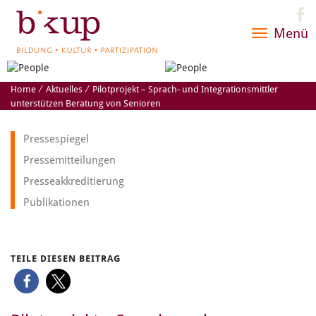
Menü
Toggle
navigatio
Home
⁄
Aktuelles
⁄
Pilotprojekt – Sprach- und Integrationsmittler
unterstützen Beratung von Senioren
Pressespiegel
Pressemitteilungen
Presseakkreditierung
Publikationen
TEILE DIESEN BEITRAG