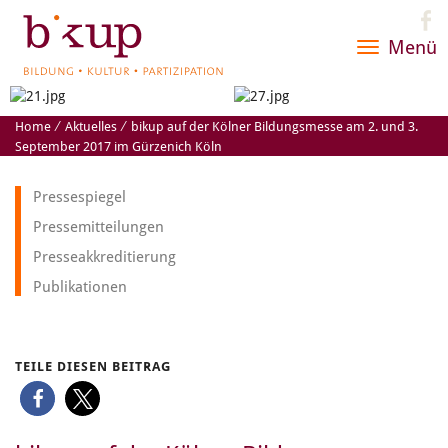
Menü
Toggle
navigatio
Home
⁄
Aktuelles
⁄
bikup auf der Kölner Bildungsmesse am 2. und 3.
September 2017 im Gürzenich Köln
Pressespiegel
Pressemitteilungen
Presseakkreditierung
Publikationen
TEILE DIESEN BEITRAG