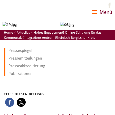
Menü
Toggle
navigatio
Home
⁄
Aktuelles
⁄
Hohes Engagement! Online-Schulung für das
Kommunale Integrationszentrum Rheinisch-Bergischer Kreis
Pressespiegel
Pressemitteilungen
Presseakkreditierung
Publikationen
TEILE DIESEN BEITRAG