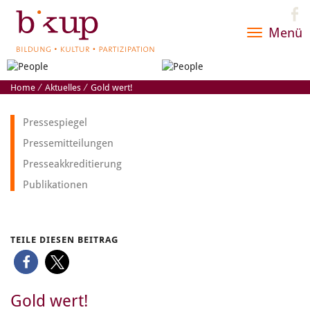
Menü
Toggle
navigatio
Home
⁄
Aktuelles
⁄
Gold wert!
Pressespiegel
Pressemitteilungen
Presseakkreditierung
Publikationen
TEILE DIESEN BEITRAG
Gold wert!