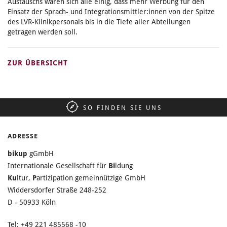
Austauschs waren sich alle einig, dass mehr Werbung für den
Einsatz der Sprach- und Integrationsmittler:innen von der Spitze
des LVR-Klinikpersonals bis in die Tiefe aller Abteilungen
getragen werden soll.
ZUR ÜBERSICHT
SO FINDEN SIE UNS
ADRESSE
bikup
gGmbH
Internationale Gesellschaft für
Bi
ldung
Ku
ltur,
P
artizipation gemeinnützige GmbH
Widdersdorfer Straße 248-252
D - 50933 Köln
Tel: +49 221 485568 -10