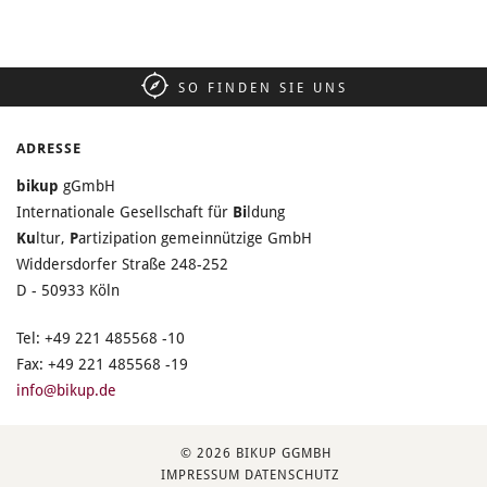
SO FINDEN SIE UNS
ADRESSE
bikup
gGmbH
Internationale Gesellschaft für
Bi
ldung
Ku
ltur,
P
artizipation gemeinnützige GmbH
Widdersdorfer Straße 248-252
D - 50933 Köln
Tel: +49 221 485568 -10
Fax: +49 221 485568 -19
info@bikup.de
© 2026 BIKUP GGMBH
IMPRESSUM
DATENSCHUTZ