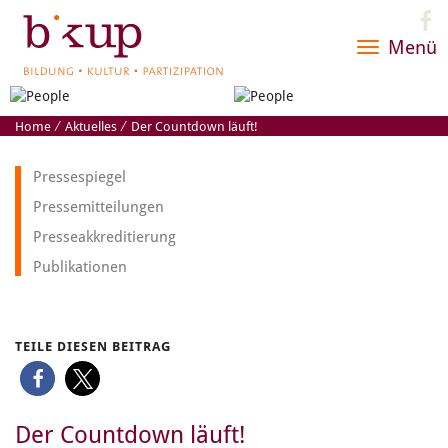
Menü
Toggle
navigatio
Home
⁄
Aktuelles
⁄
Der Countdown läuft!
Pressespiegel
Pressemitteilungen
Presseakkreditierung
Publikationen
TEILE DIESEN BEITRAG
Der Countdown läuft!