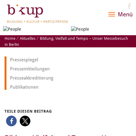
Menü
Toggle
navigatio
Home
⁄
Aktuelles
⁄
Bildung, Vielfalt und Tempo – Unser Messebesuch
in Berlin
Pressespiegel
Pressemitteilungen
Presseakkreditierung
Publikationen
TEILE DIESEN BEITRAG