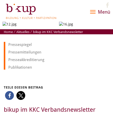
Menü
Toggle
navigatio
Home
⁄
Aktuelles
⁄
bikup im KKC Verbandsnewsletter
Pressespiegel
Pressemitteilungen
Presseakkreditierung
Publikationen
TEILE DIESEN BEITRAG
bikup im KKC Verbandsnewsletter