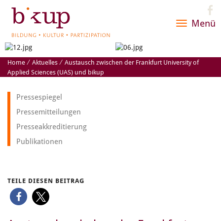
Menü
Toggle
navigatio
Home
⁄
Aktuelles
⁄
Austausch zwischen der Frankfurt University of
Applied Sciences (UAS) und bikup
Pressespiegel
Pressemitteilungen
Presseakkreditierung
Publikationen
TEILE DIESEN BEITRAG